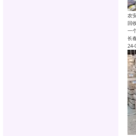
农
回
一
长
24-