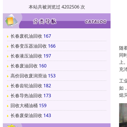
本站共被浏览过 4202506 次
长春废机油回收
167
长春变压器油回收
166
随
同
长春液压油回收
197
上
长春废油回收
160
充
高价回收废润滑油
153
工
长春齿轮油回收
182
如
熄
长春导热油回收
173
回收大桶油桶
159
长春废柴油回收
143