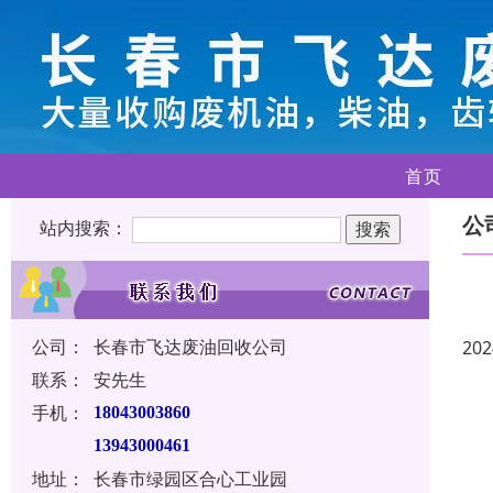
首页
公
站内搜索：
公司：
长春市飞达废油回收公司
202
联系：
安先生
手机：
18043003860
13943000461
地址：
长春市绿园区合心工业园