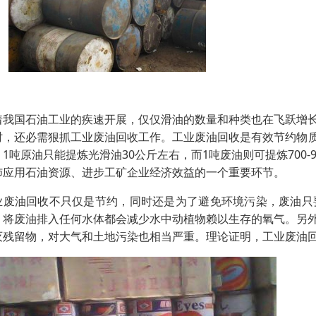
着我国石油工业的疾速开展，仅仅滑油的数量和种类也在飞跃增
时，还必需狠抓工业废油回收工作。工业废油回收是有效节约物质
。1吨原油只能提炼光滑油30公斤左右，而1吨废油则可提炼700
沛应用石油资源、进步工矿企业经济效益的一个重要环节。
业废油回收不只仅是节约，同时还是为了避免环境污染，废油只
，将废油排入任何水体都会减少水中动植物赖以生存的氧气。另
灭残留物，对大气和土地污染也相当严重。理论证明，工业废油