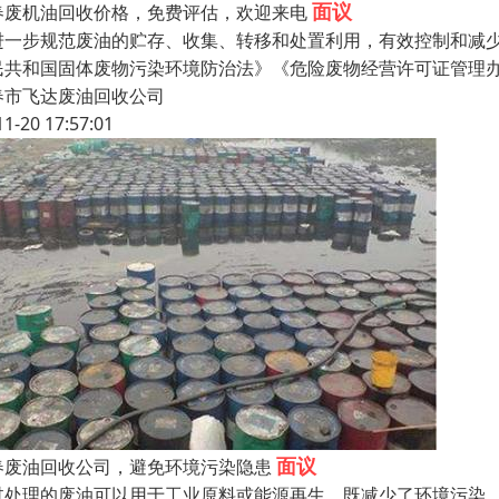
面议
春废机油回收价格，免费评估，欢迎来电
进一步规范废油的贮存、收集、转移和处置利用，有效控制和减
民共和国固体废物污染环境防治法》《危险废物经营许可证管理
春市飞达废油回收公司
11-20 17:57:01
面议
春废油回收公司，避免环境污染隐患
过处理的废油可以用于工业原料或能源再生，既减少了环境污染