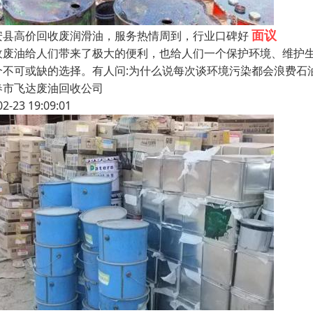
面议
安县高价回收废润滑油，服务热情周到，行业口碑好
收废油给人们带来了极大的便利，也给人们一个保护环境、维护
个不可或缺的选择。有人问:为什么说每次谈环境污染都会浪费石
春市飞达废油回收公司
02-23 19:09:01