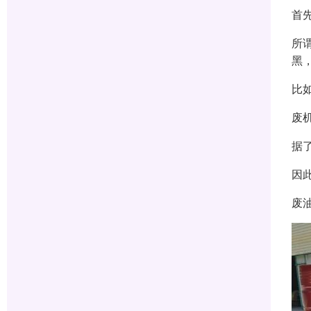
首
所
黑
比
废
据
因
废