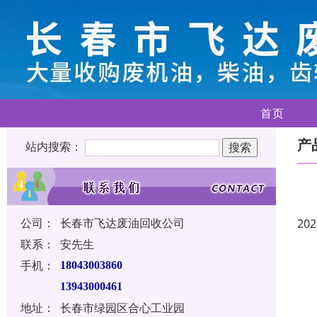
首页
产
站内搜索：
公司：
长春市飞达废油回收公司
202
联系：
安先生
手机：
18043003860
13943000461
地址：
长春市绿园区合心工业园