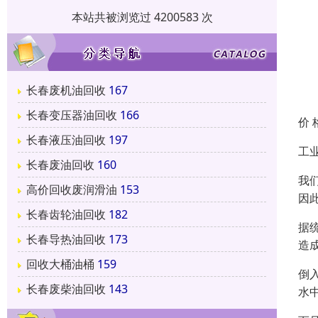
本站共被浏览过 4200583 次
长春废机油回收
167
长春变压器油回收
166
价 
长春液压油回收
197
工
长春废油回收
160
我
高价回收废润滑油
153
因
长春齿轮油回收
182
据
长春导热油回收
173
造
回收大桶油桶
159
倒
长春废柴油回收
143
水